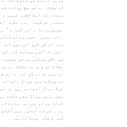
گوہر نایاب کی کھوج لگانے کی
کر سکتا ہے جو سچ بولنے کےل
سمندر کا ایک قطرہ نہیں ، ب
سمندر غرقیدہ ہے ۔ علامہ اق
میںپرودیا ، اور کہا ، ’’ ہر
راجہ منور احمد نے اس کتاب 
پھر ان کی گہرائی میں اتر کر
اعتراف ‘‘کسی سیاست کار کی 
کی تلاشِ جستجو ہے جو مقصود 
مقام کو وہی پا سکتا ہے جو 
نے یہی کرنے کی ذمہ داری قب
سے پرکھاہے، سوال اٹھائے او
لوگ سوال اٹھاتے ہیں پر جواب
میں ہمیں سوال بھی ملتے ہیں
کرتا ہے تو پھر وہ سارے ڈر 
ہے ۔ اس کے اسلوب میں آفاق
شیر و شکر ہوجاتے ہیں ۔