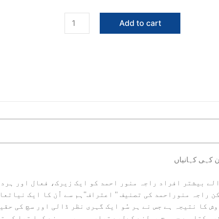
Aitraaf
Add to cart
quantity
ن کہی کہانیاں
لے بیشتر افراد راجہ منور احمد کو ایک زیرک، فعال اور ہردو
 راجہ منوراحمد کی تصنیف ’’ اعتراف‘‘ہم سے اُن کا ایک نیاتع
ش کا نتیجہ ہے جس نے ہر سُو ایک گہری نظر ڈالی اور سچ کی حقی
 کر سکتا ہے جو سچ بولنے کےلیے تیار ہو۔ رومی نے کہا تھا کہ 