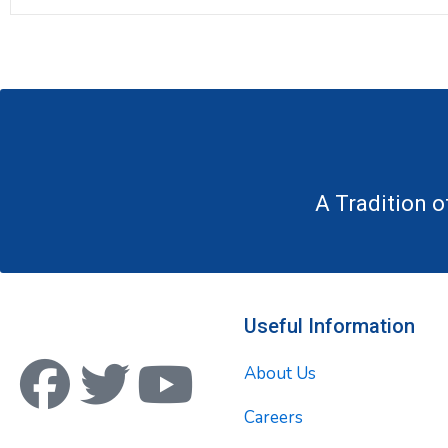
A Tradition o
Useful Information
F
T
Y
About Us
a
w
o
Careers