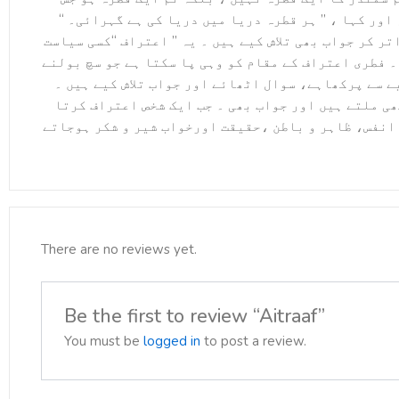
ر کہا ، ’’ ہر قطرہ دریا میں دریا کی ہے گہرائی۔ ‘‘
 کر جواب بھی تلاش کیے ہیں ۔ یہ ’’ اعتراف ‘‘کسی سیاست
 ۔ فطری اعتراف کے مقام کو وہی پا سکتا ہے جو سچ بولنے
ے سے پرکھاہے، سوال اٹھائے اور جواب تلاش کیے ہیں ۔
ھی ملتے ہیں اور جواب بھی ۔ جب ایک شخص اعتراف کرتا
 و انفس، ظاہر و باطن ،حقیقت اورخواب شیر و شکر ہوجاتے
There are no reviews yet.
Be the first to review “Aitraaf”
You must be
logged in
to post a review.