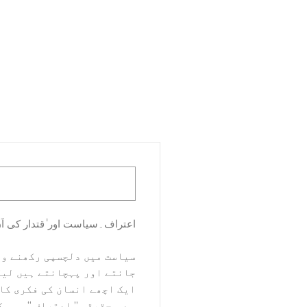
اعتراف۔سیاست اور ٰقتدار کی اَ
سیاست میں دلچسپی رکھنے وا
جانتے اور پہچانتے ہیں لیکن
ایک اچھے انسان کی فکری کاو
ہے ۔ حقیقی ’’ اعتراف ‘‘ وہی