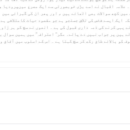
 علامہ اقبال نے اسے بڑی خوبصورتی سے ایک مصرع میںپرودیا ، او
یں کچھ سوالات بھی اٹھائے ہیں ، اور پھر ان کی گہرائی میں اتر
ہ ایک ایسے شخص کی تلاشِ جستجو ہے جو مقصود حیات کامتلاشی ہے
ے یہی کرنے کی ذمہ داری قبول کی ہے ۔ انھوں نے سچ کو ہر زاوی
 ہیں پر جواب نہیں دے پاتے۔ مگر’’ اعتراف ‘‘ میں ہمیں سوال ب
وف کو بالائے طاق رکھ کر سچ کہتا ہے ۔ اس کے اسلوب میں آفاق