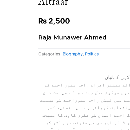
Aitraaf
₨
2,500
Raja Munawer Ahmed
Categories:
Biography
,
Politics
کہی کہانیاں
لے بیشتر افراد راجہ منور احمد کو
میں سرگرم عمل رہنے والے سیاست دان
تے ہیں لیکن راجہ منوراحمد کی تصنیف
 نیاتعارف کرواتی ہے ۔ یہ تصنیف کسی
ک اچھے انسان کی فکری کاوش کا نتیجہ
ر ڈالی اور سچ کی حقیقت میں اُتر کر