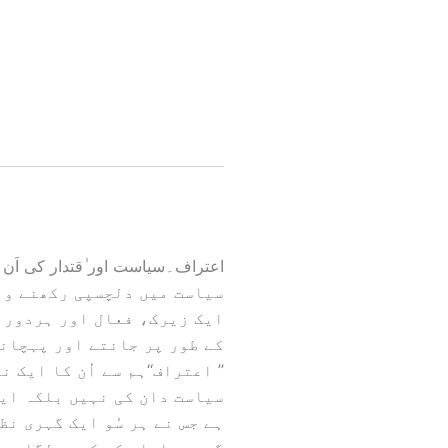
اعتراف۔سیاست اور ٰقتدار کی اَن 
سیاست میں دلچسپی رکھنے وا
ایک زیرک، فعال اور ہردور 
کے طور پر جانتے اور پہچان
’’ اعتراف‘‘ہم سے اُن کا ایک
سیاست دان کی نہیں بلکہ ای
ہے جس نے ہر سُو ایک گہری نظ