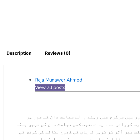
Description
Reviews (0)
Raja Munawer Ahmed
View all posts
ر میں سرگرم عمل رہنے والے سیاست دان کے طور پر
ارف کرواتی ہے ۔ یہ تصنیف کسی سیاست دان کی نہیں بلکہ
قت میں اُتر کر گوہر نایاب کی کھوج لگانے کی کوشش کی
تم سمندر کا ایک قطرہ نہیں ، بلکہ تم ایک قطرہ ہو جس