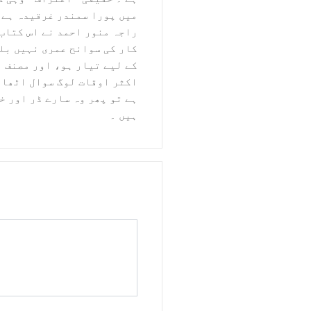
میں پورا سمندر غرقیدہ ہے ۔
راجہ منور احمد نے اس کتاب م
کار کی سوانح عمری نہیں بلک
کے لیے تیار ہو، اور مصنف ن
اکثر اوقات لوگ سوال اٹھاتے
ہے تو پھر وہ سارے ڈر اور خ
ہیں ۔