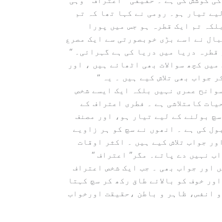
 کوشش کی ہے ۔ حقیقی ’’ اعتراف ‘‘ وہی
یے تیار ہو۔ رومی نے کہا تھا کہ تم
لکہ تم ایک قطرہ ہو جس میں پورا
بال نے اسے بڑی خوبصورتی سے ایک مصرع
 قطرہ دریا میں دریا کی ہے گہرائی۔ ‘‘
میں کچھ سوالات بھی اٹھائے ہیں ، اور
 جواب بھی تلاش کیے ہیں ۔ یہ ’’
سوانح عمری نہیں بلکہ ایک ایسے شخص
حیات کامتلاشی ہے ۔ فطری اعتراف کے
سچ بولنے کے لیے تیار ہو، اور مصنف
ول کی ہے ۔ انھوں نے سچ کو ہر زاویے
ر جواب تلاش کیے ہیں ۔ اکثر اوقات
 نہیں دے پاتے۔ مگر’’ اعتراف ‘‘
 اور جواب بھی ۔ جب ایک شخص اعتراف
اور خوف کو بالائے طاق رکھ کر سچ کہتا
 و انفس، ظاہر و باطن ،حقیقت اورخواب