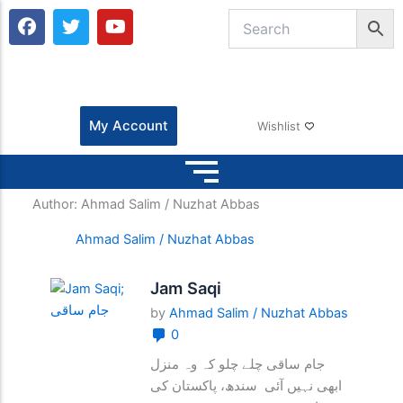
F
T
Y
a
w
o
c
i
u
e
t
t
b
t
u
o
e
b
o
r
e
My Account
Wishlist
k
Author:
Ahmad Salim / Nuzhat Abbas
Ahmad Salim / Nuzhat Abbas
Jam Saqi
by
Ahmad Salim / Nuzhat Abbas
0
جام ساقی چلے چلو کہ وہ منزل
ابھی نہیں آئی سندھ، پاکستان کی