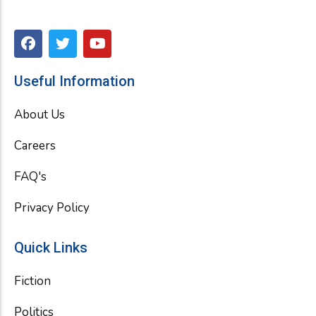
F
T
Y
a
w
o
c
i
u
e
t
t
Useful Information
b
t
u
o
e
b
About Us
o
r
e
k
Careers
FAQ's
Privacy Policy
Quick Links
Fiction
Politics