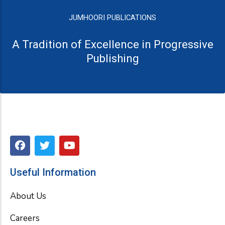
JUMHOORI PUBLICATIONS
A Tradition of Excellence in Progressive
Publishing
F
T
Y
a
w
o
c
i
u
e
t
t
Useful Information
b
t
u
o
e
b
About Us
o
r
e
k
Careers