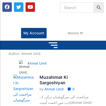
F
T
Y
a
w
o
c
i
u
e
t
t
b
t
u
o
e
b
o
r
e
My Account
Wishlist
k
Author:
Ahmet Umit
Ahmet Umit
Muzahimat Ki
Sargoshiyan
by
Ahmet Umit
0
مزاحمت کی سرگوشیاں ترکی کے
ادب میں احمت اُمیت(Ahmet Ümit)