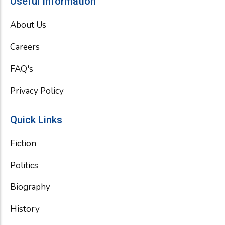
Useful Information
b
t
u
o
e
b
About Us
o
r
e
k
Careers
FAQ's
Privacy Policy
Quick Links
Fiction
Politics
Biography
History