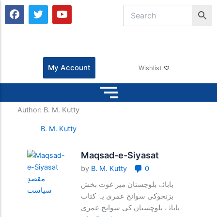
F
T
Y
a
w
o
c
i
u
e
t
t
b
t
u
o
e
b
o
r
e
My Account
Wishlist
k
Author:
B. M. Kutty
B. M. Kutty
Maqsad-e-Siyasat
by
B. M. Kutty
0
بابائے بلوچستان میر غوث بخش
بزنجوکی سوانح عمری یہ کتاب
بابائے بلوچستان کی سوانح عمری