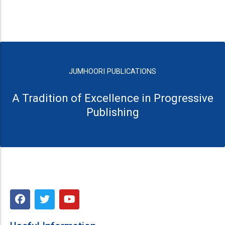
JUMHOORI PUBLICATIONS
A Tradition of Excellence in Progressive
Publishing
F
T
Y
a
w
o
c
i
u
e
t
t