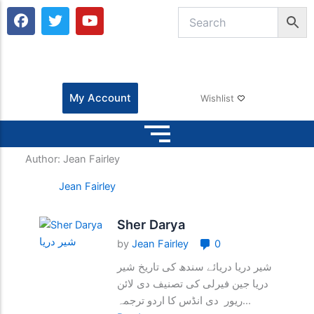
F
T
Y
a
w
o
c
i
u
e
t
t
b
t
u
o
e
b
o
r
e
My Account
Wishlist
k
Author:
Jean Fairley
Jean Fairley
Sher Darya
by
Jean Fairley
0
شیر دریا دریائے سندھ کی تاریخ شیر
دریا جین فیرلی کی تصنیف دی لائن
ریور دی انڈس کا اردو ترجمہ...