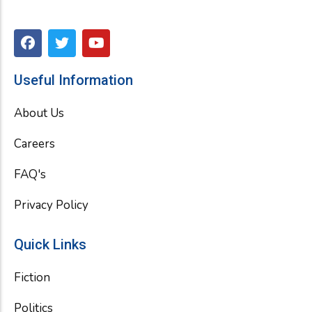
F
T
Y
a
w
o
c
i
u
e
t
t
Useful Information
b
t
u
o
e
b
About Us
o
r
e
k
Careers
FAQ's
Privacy Policy
Quick Links
Fiction
Politics