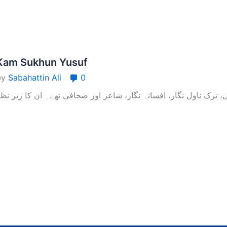
Kam Sukhun Yusuf
by
Sabahattin Ali
0