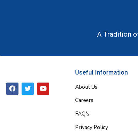
A Tradition o
Useful Information
F
T
Y
About Us
a
w
o
c
i
u
Careers
e
t
t
b
t
u
FAQ's
o
e
b
o
r
e
Privacy Policy
k