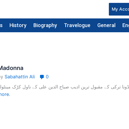
My Acc
cs
History
Biography
Travelogue
General
En
Madonna
by
Sabahattin Ali
0
more.