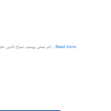
کم سخن یوسف صباح الدین علی، ترک ناول نگار، افسانہ نگار، شاعر اور صحافی تھے۔ ان کا زیر نظر...
Read more.