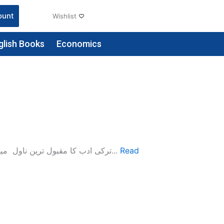
ount
Wishlist
glish Books
Economics
ترکی ادب کا مقبول ترین ناول میڈونا ترکی کے مقبول ترین ادیب صباح الدین علی کے ناول کڑک مینٹولو...
Read