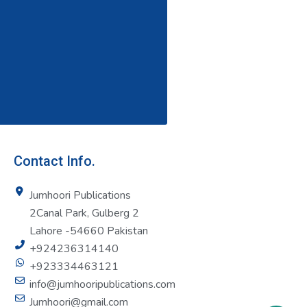
Contact Info.
Jumhoori Publications
2Canal Park, Gulberg 2
Lahore -54660 Pakistan
+924236314140
+923334463121
info@jumhooripublications.com
Jumhoori@gmail.com