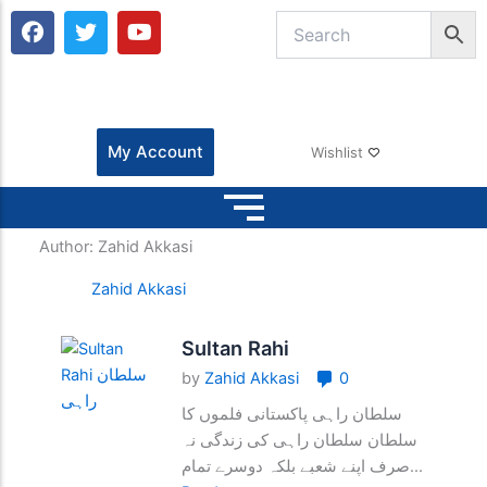
F
T
Y
a
w
o
c
i
u
e
t
t
b
t
u
o
e
b
o
r
e
My Account
Wishlist
k
Author:
Zahid Akkasi
Zahid Akkasi
Sultan Rahi
by
Zahid Akkasi
0
سلطان راہی پاکستانی فلموں کا
سلطان سلطان راہی کی زندگی نہ
صرف اپنے شعبے بلکہ دوسرے تمام...