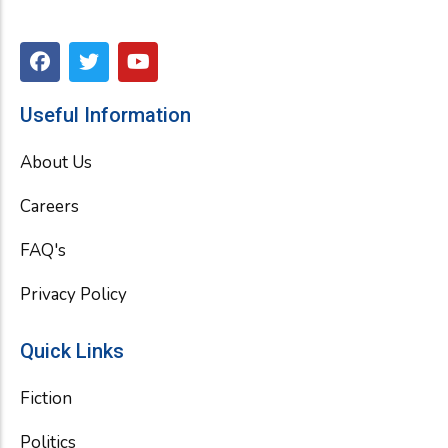
F
T
Y
a
w
o
c
i
u
e
t
t
Useful Information
b
t
u
o
e
b
About Us
o
r
e
k
Careers
FAQ's
Privacy Policy
Quick Links
Fiction
Politics