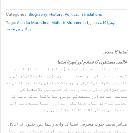
Categories:
Biography
,
History
,
Politics
,
Translations
Tags:
Asia ka Muqadma
,
Mahatir Muhammad
,
,
ایشیا کا مقدمہ
مہاتیر بن محمد
ایشیا کا مقدمہ
عالمی معیشتوں کا تصادم اور ابھرتا ایشیا
یہ کتاب مہاتیر محمد کی تصنیف (اے ڈیل فار ایشیا) کا اردو
ترجمہ ہے۔ مہاتیر بن محمد۔۔۔ سابق وزیر اعظم ملائیشیاکی یہ
کتاب در حقیقت ایک ترقی پذیر ملک کو ترقی یافتہ ممالک کی صف
میں کھڑا کرنے کی داستان ہے۔ اس کتاب میں ملائیشیا کی
سیاست، ثقافت اور معیشت کو موضوع بنایاگیا ہے کہ دنیا کا
معاشی نظام کن تضادات کا شکار ہے اور ایشیا سمیت دنیا ایک
نئے عالمی معاشی نظام کا تقاضا کر رہی ہے۔
مہاتیر محمد جنوب مشرقی ایشیا کے واحد رہنما ہیں جنہوں نے 1997ء
میں جارج سورس کی سرپرستی میں پیدا کردہ اقتصادی بحران کا