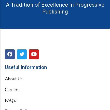
A Tradition of Excellence in Progressive
Publishing
F
T
Y
a
w
o
c
i
u
e
t
t
Useful Information
b
t
u
o
e
b
About Us
o
r
e
k
Careers
FAQ's