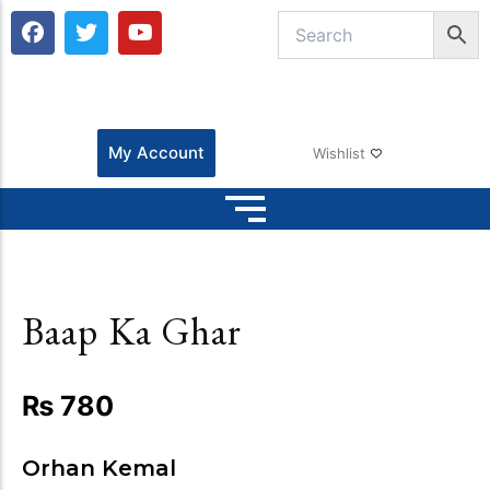
F
T
Y
a
w
o
c
i
u
e
t
t
b
t
u
o
e
b
o
r
e
My Account
Wishlist
k
Baap Ka Ghar
₨
780
Orhan Kemal