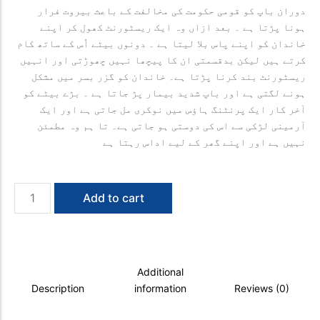
دوران باپ کو قومی حکومت کی مخالفت کے باعث بیروت فرار
ہونا پڑتا ہے ۔ بعد ازاں وہ ایک ریسٹورنٹ کھول کر اپنے
خاندان کو اپنے پاس بلا لیتا ہے ۔ دونوں بیٹے اُس کے ساتھ کام
کرتے ہیں لیکن بدقسمتی ان کا پیچھا نہیں چھوڑتی اور انہیں
ریسٹورنٹ بند کرنا پڑتا ہے۔ خاندان کو گزر بسر میں مشکل
ہونے لگتی ہے اور باپ شدید بیمار پڑ جاتا ہے ۔ بڑے بیٹے کو
آخر کار ایک پرنٹنگ ہاؤس میں نوکری مل جاتی ہے اور ایک
آرمینی لڑکی سے اس کی دوستی ہو جاتی ہے۔ تا ہم وہ مطمئن
نہیں ہے اور اپنے گھر کے لیے اداس رہتا ہے
Baap
Add to cart
Ka
Ghar
quantity
Additional
Description
information
Reviews (0)