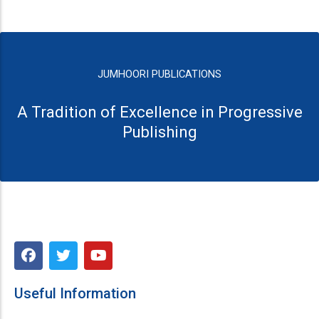
JUMHOORI PUBLICATIONS
A Tradition of Excellence in Progressive
Publishing
F
T
Y
a
w
o
c
i
u
e
t
t
Useful Information
b
t
u
o
e
b