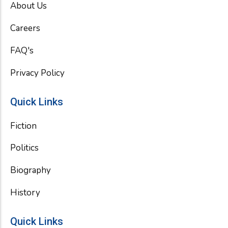
About Us
o
r
e
k
Careers
FAQ's
Privacy Policy
Quick Links
Fiction
Politics
Biography
History
Quick Links