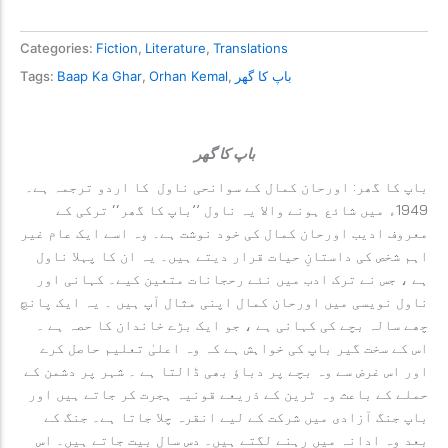
Categories:
Fiction
,
Literature
,
Translations
باپ کا گھر
,
Orhan Kemal
,
Baap Ka Ghar
Tags:
باپ کا گھر
باپ کا گھر: اورحان کمال کے سوانحی ناول کا اردو ترجمہ ہے۔
1949ء میں شائع ہونے والا یہ ناول ’’باپ کا گھر‘‘ ترکی کے
معروف ادیب اورحان کمال کی خود نوشت ہے۔ وہ اسے ایک عام غیر
اہم شخص کی داستانِ حیات قرار دیتے ہیں۔ یہ ان کا پہلا ناول
ہے ، جس نے ترک ادب میں نئے رحجانات متعین کیے۔ کہانی اور
ناول نویسی میں اورحان کمال اپنی مثال آپ ہیں ۔ یہ ایک پانچ
چھے سالہ بچے کی کہانی ہے ، جو ایک بڑے خاندان کا حصہ ہے ۔
اس کے سخت گیر باپ کی خواہش ہے کہ وہ اعلیٰ تعلیم حاصل کرے
اور اس غرض سے وہ بچے پر دباؤ بھی ڈالتا ہے ۔ شہر پر دشمن کے
حملے کے باعث وہ ٹرین کے ذریعے قونیہ ہجرت کر جاتے ہیں اور
باپ جنگ آزادی میں شرکت کے لیے انقرہ چلا جاتا ہے۔ جنگ کے
بعد وہ ادانہ میں رہنے لگتے ہیں۔ دس سال بیت جاتے ہیں۔ اس