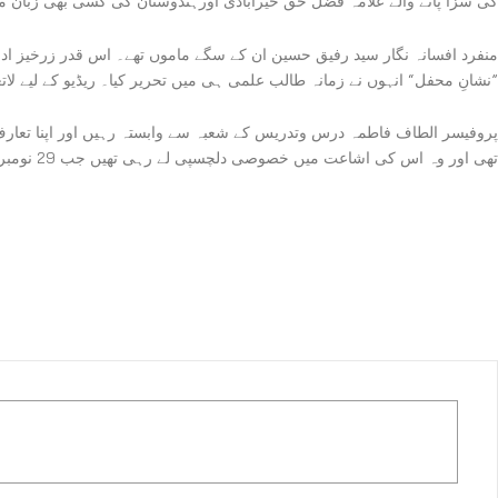
کی سزا پانے والے علامہ فضل حق خیرآبادی اورہندوستان کی کسی بھی زبان میں 
منفرد افسانہ نگار سید رفیق حسین ان کے سگے ماموں تھے۔ اس قدر زرخیز ادبی
”نشانِ محفل“ انہوں نے زمانہ طالب علمی ہی میں تحریر کیا۔ ریڈیو کے لیے لات
تھی اور وہ اس کی اشاعت میں خصوصی دلچسپی لے رہی تھیں جب 29 نومبر 2018ء کو وہ اپنے اگلے سفر پر روانہ ہوئیں۔