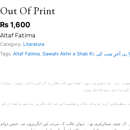
Out Of Print
₨
1,600
Altaf Fatima
Category:
Literature
اہی آخرِ شب کی
,
Gawahi Akhir e Shab Ki
,
Altaf Fatima
Tags:
وعہ ہے۔ اس مجموعے میں افسانوں کے علاوہ، اُن کی والدہ سیدہ ممتاز
کی یادیں بھی شامل ہیں۔
منظرکشی اور جزیات نگاری طلسماتی حد تک دلآویز ہے جس باعث ان کی
ل اور ریاست جاورہ کے چیف سیکریٹری تھے۔ دیوانِ غالب کے مرتب اور انگریزوں سے حبس ِدوام