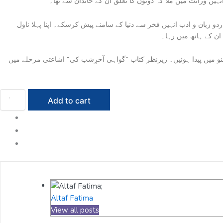
یں وراثت میں ملا کہ دونوں کا تعلق اُن کے خاندان سے تھا۔
 زبان و ادب انہیں فخر سے دنیا کے سامنے پیش کرسکے۔ اپنا پہلا ناول
ان کے ہاتھ میں رہا۔
ہ درس وتدریس کے شعبہ سے وابستہ رہیں اور اپنا تعارف انہیں بحیثیت استاد کروانا ہی پسند رہا۔ الطاف فاطمہ 10جون 1927ءکو لکھنو میں پیدا ہوئیں۔ زیرنظر کتاب ”گواہی آخرِشب کی“ اشاعتی مرحلے میں
Add to cart
Altaf Fatima
View all posts