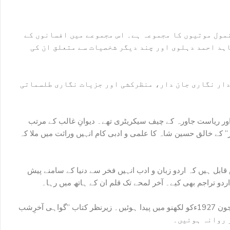
انمول موتیوں کا مجموعہ ہے۔ اس مجموعے میں افسانوں کے
اہد احمد دہلوی اور چند دیگر شخصیات سے متعلق ان کی
دار نگاری جان دار، منظرکشی اور جزیات نگاری طلسماتی
ے فارغ التحصیل اور ریاست جاورہ کے چیف سیکریٹری تھے۔ دیوانِ غالب کے مرتب
“ کے خالق حسین شاہ کا علمی و ادبی کام انہیں وراثت میں ملا کہ
ابل ہیں کہ اردو زبان و ادب انہیں فخر سے دنیا کے سامنے پیش
اردو تراجم بھی کیے۔ آخر لمحے تک قلم ان کے ہاتھ میں رہا۔
پروفیسر الطاف فاطمہ درس وتدریس کے شعبہ سے وابستہ رہیں اور اپنا تعارف انہیں بحیثیت استاد کروانا ہی پسند رہا۔ الطاف فاطمہ 10جون 1927ءکو لکھنو میں پیدا ہوئیں۔ زیرنظر کتاب ”گواہی آخرِشب