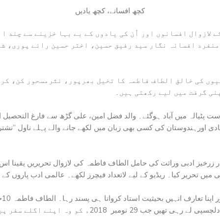
کچھ افسانے، کچھ یادیں
ے لازوال افسانوں اور اُن کی یادوں کے بے بہا خزینے سے چند 
 منفرد افسانہ نگار سید رفیق حسین، اختر حسین رائے پوری، ش
یوں کی خالق الطاف فاطمہ کا تخیل بھرپور، نثرمسحور کن، کر
پنی گرفت میں لیے رکھتی ہیں۔
جو 1857ء کی جنگ آزادی کے بعد ریاست پٹیالہ میں آباد ہوگئے۔ والد فضل امین، علی گڑھ س
ادی اورہندوستان کی کسی بھی زبان میں لکھے جانے والے پہلے ناول ”نشتر
زرخیز ادبی وراثت کی حامل الطاف فاطمہ کی لازوال تحریریں یقینا اس ق
میں تحریر کیا۔ ریڈیو کے لیے لاتعداد فیچرز لکھے۔ عالمی ادب پاروں کے 
 کو وہ اپنے اگلے سفر پر روانہ ہوئیں۔