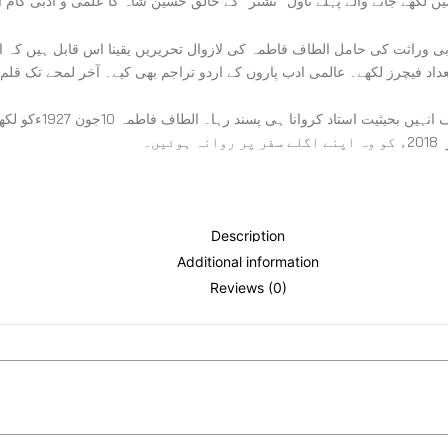
لکھے جانے والے پہلے ناول ”نشتر“ کے خالق حسین شاہ کا علمی و ادبی کام انہ
 وراثت کی حامل الطاف فاطمہ کی لازوال تحریریں یقینا اس قابل ہیں کہ اردو
عداد فیچرز لکھے۔ عالمی ادب پاروں کے اردو تراجم بھی کیے۔ آخر لمحے تک قلم 
پروفیسر الطاف فاطم
Description
Additional information
Reviews (0)