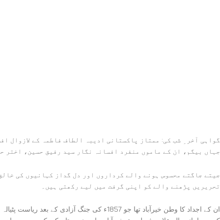
گواہی آخر ِ شب کی: ممتاز پاکستانی ادیبہ الطاف فاطمہ کے لازوال افس
جہاں بیگم، ان کے ماموں منفرد افسانہ نگار سید رفیق حسین، اختر حس
جیتے جاگتے محسوس ہونے والے کرداروں اور دل گداز کہانیوں کی خالق 
تحریریں پڑھنے والے کو اپنی گرفت میں لیے رکھتی ہیں۔
ان کے اجداد کا وطن خیرآباد تھا جو 1857ء کی