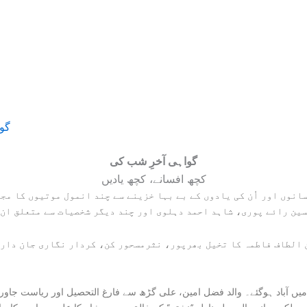
گو
گواہی آخرِ شب کی
کچھ افسانے، کچھ یادیں
انوں اور اُن کی یادوں کے بے بہا خزینے سے چند انمول موتیوں کا مجم
ین رائے پوری، شاہد احمد دہلوی اور چند دیگر شخصیات سے متعلق ان 
الطاف فاطمہ کا تخیل بھرپور، نثرمسحور کن، کردار نگاری جان دار، 
 جنگ آزادی کے بعد ریاست پٹیالہ میں آباد ہوگئے۔ والد فضل امین، علی گڑھ سے فارغ التحصی