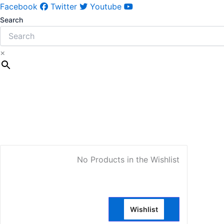
Gawahi
Facebook
Twitter
Youtube
Akhir
Search
e
Shab
KiOut
×
Of
Print
quantity
My Account
No Products in the Wishlist
Wishlist