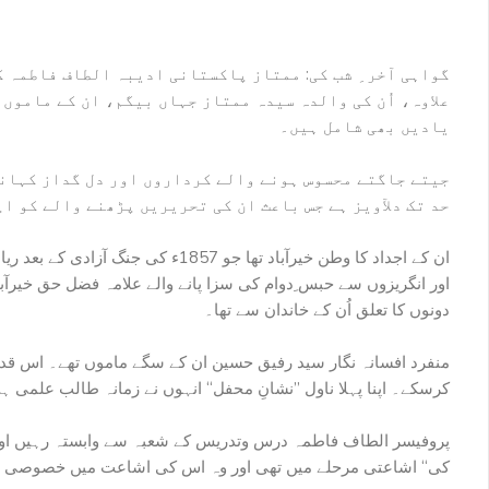
گواہی آخر ِ شب کی: ممتاز پاکستانی ادیبہ الطاف فاطمہ ک
علاوہ، اُن کی والدہ سیدہ ممتاز جہاں بیگم، ان کے ماموں
یادیں بھی شامل ہیں۔
جیتے جاگتے محسوس ہونے والے کرداروں اور دل گداز کہان
حد تک دلآویز ہے جس باعث ان کی تحریریں پڑھنے والے کو ا
ان کے اجداد کا وطن خیرآباد تھا 
اور انگریزوں سے حبس ِدوام کی سزا پانے والے علامہ فضل حق خیرآب
دونوں کا تعلق اُن کے خاندان سے تھا۔
منفرد افسانہ نگار سید رفیق حسین ان کے سگے ماموں تھے۔ اس قدر 
کرسکے۔ اپنا پہلا ناول ”نشانِ محفل“ انہوں نے زمانہ طالب علمی ہی 
کی“ اشاعتی مرحلے میں تھی اور وہ اس کی اشاعت میں خصوصی دلچسپی لے رہی تھیں جب 29 نومبر 2018ء