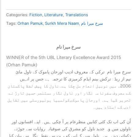
Categories:
Fiction
,
Literature
,
Translations
سرخ میرا نام
,
Surkh Mera Naam
,
Orhan Pamuk
Tags:
سرخ میرا نام
WINNER of the 5th UBL Literary Excellence Award 2015
(Orhan Pamuk)
سرخ میرا نام ترکی کے معروف ادیب اورحان پاموک کے ناول مائ
نیم از ریڈ : ترکش بینم ایڈم کرمیزی کا ترجمہ ہے جس پر انہیں
2006ء میں نوبیل انعام مل چکا ہے۔ناول کا پیش لفظ پاکستان
کے معروف سفرنامہ نگار اور ناول نگار مستنصر حسین تارڑ نے
تحریر کیا ہے۔ اورحان پاموک،کولمبیا یونیورسٹی میں تقابل
ادب کے استاد ہیں۔
اُن کی اب تک کئی کتابیں منظرعام پر آ چکی ہیں۔ اپنے افسانوں اور
ناولوں میں وہ جدید ناول کو مشرق کی صوفیانہ روایات سے جوڑتے
دکھائی دیتے ہیں۔ ناول میں کہانی کو بہت سے نقطہ نگاہ سے بیان کیا