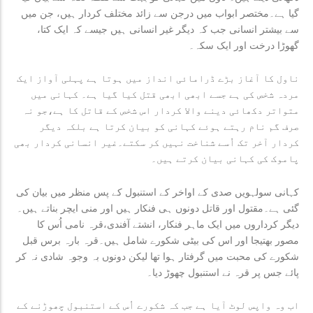
گیا ہے۔مختصر ابواب میں درجن سے زائد مختلف کردار ہیں، جن میں
سے بیشتر انسانی جب کہ دیگر غیر انسانی ہیں جیسے کہ ایک کتا،
گھوڑا درخت اور ایک سکہ۔
ناول کا آغاز بڑے ڈرامائی انداز میں ہوتا ہے پہلی آواز ایک
مردہ شخص کی ہے جسے ابھی ابھی قتل کیا گیا ہے۔ کہانی میں
متواتر دکھائی دینے والا کردار اس شخص کے قاتل کا ہے،جو نہ
صرف گم نام رہتے ہوئے کہانی کو بیان کرتا ہے بلکہ دیگر
کردار آخر تک اُسے شناخت نہیں کر سکتے۔غیر انسانی کردار بھی
پاموک کی کہانی بیان کرتے ہیں۔
کہانی سولہویں صدی کے اواخر کے استنبول کے پس منظر میں بیان کی
گئی ہے۔مقتول اور قاتل دونوں ہی فنکار ہیں اور منی ایچر بناتے ہیں۔
دیگر کرداروں میں ایک ماہر فنکار، انشتے آفندی،قرہ نامی اُس کا
مصور بھتیجا اور اس کی بیٹی شکورے شامل ہیں۔قرہ بارہ برس قبل
شکورے کی محبت میں گرفتار ہوا تھا لیکن دونوں بہ وجوہ شادی نہ کر
پائے جس پر قرہ نے استنبول چھوڑ دیا۔
اب وہ واپس لوٹ آیا ہے جب کہ شکورے اُس کے استنبول چھوڑنے کے