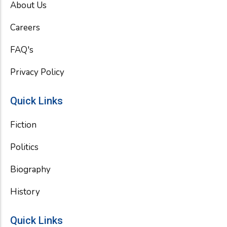
About Us
o
r
e
k
Careers
FAQ's
Privacy Policy
Quick Links
Fiction
Politics
Biography
History
Quick Links