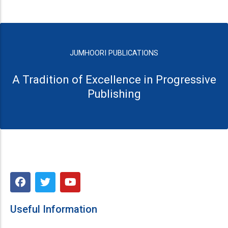
JUMHOORI PUBLICATIONS
A Tradition of Excellence in Progressive
Publishing
F
T
Y
a
w
o
c
i
u
e
t
t
Useful Information
b
t
u
o
e
b