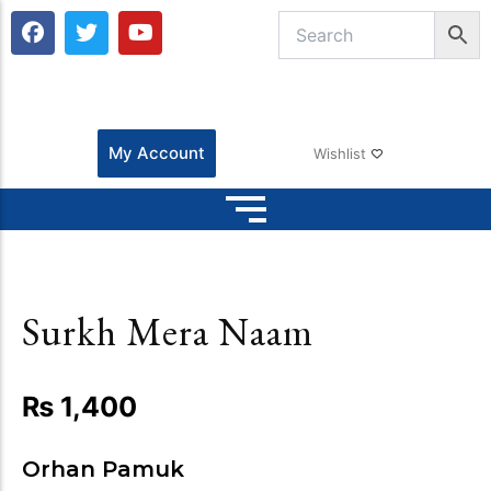
F
T
Y
a
w
o
c
i
u
e
t
t
b
t
u
o
e
b
o
r
e
My Account
Wishlist
k
Surkh Mera Naam
₨
1,400
Orhan Pamuk