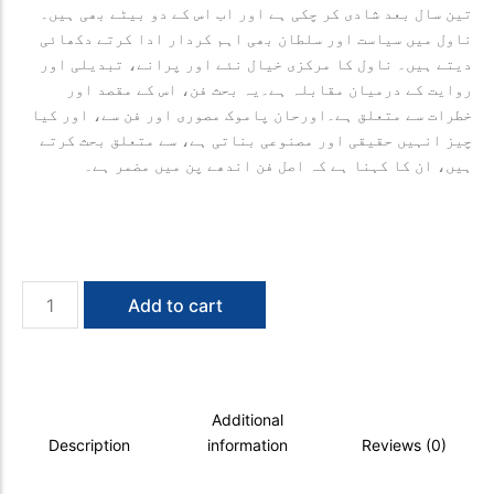
تین سال بعد شادی کر چکی ہے اور اب اس کے دو بیٹے بھی ہیں۔
ناول میں سیاست اور سلطان بھی اہم کردار ادا کرتے دکھائی
دیتے ہیں۔ ناول کا مرکزی خیال نئے اور پرانے، تبدیلی اور
روایت کے درمیان مقابلہ ہے۔یہ بحث فن، اس کے مقصد اور
خطرات سے متعلق ہے۔اورحان پاموک مصوری اور فن سے، اور کیا
چیز انہیں حقیقی اور مصنوعی بناتی ہے، سے متعلق بحث کرتے
ہیں، ان کا کہنا ہے کہ اصل فن اندھے پن میں مضمر ہے۔
Surkh
Add to cart
Mera
Naam
quantity
Additional
Description
information
Reviews (0)