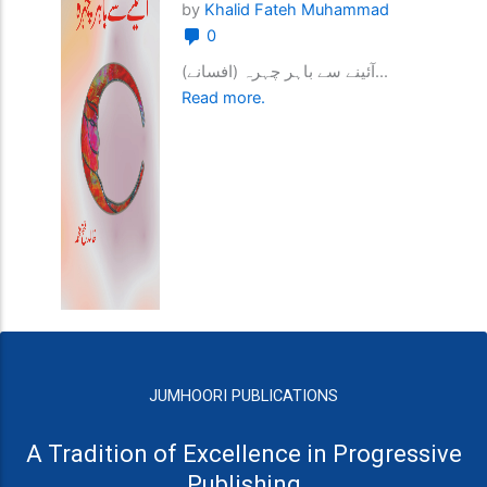
by
Khalid Fateh Muhammad
0
آئینے سے باہر چہرہ (افسانے)...
Read more.
JUMHOORI PUBLICATIONS
A Tradition of Excellence in Progressive
Publishing