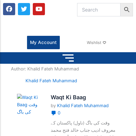
F
T
Y
a
w
o
c
i
u
e
t
t
b
t
u
o
e
b
o
r
e
My Account
Wishlist
k
Author:
Khalid Fateh Muhammad
Khalid Fateh Muhammad
Waqt Ki Baag
by
Khalid Fateh Muhammad
0
وقت کی باگ (ناول) پاکستان کے
معروف ادیب جناب خالد فتح محمد