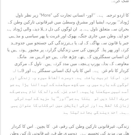
شک کرے۔
کا اردو ترجمہ ہے۔ ’’اور- انسانی تجارت کی
"More"
زیر نظر ناول
رُوداد‘‘ یورپ، ایشیا اور مشرقِ وسطیٰ میں غیرقانونی تارکین وطن کے
بحران سے متعلق ناول ہے۔یہ ان لوگوں کی دل دہلا دینے والی رُوداد ہے
جو اپنے وطن میں جاری جنگ، بھوک اور غربت یا پھر سیاسی و مذہبی
جبر یا قانون سے بھاگنے کے لیے یا بہترزندگی کی جستجو میں جدوجہد
کرتے اور پھر پناہ گزینوں کی سی زندگیاں گزارنے پر مجبور ہوتے ہیں یا
ان انسانی سمگلروں کے ہتھے چڑھ جاتے ہیں جو انہیں منہ مانگے
معاوضے کے بدلے یورپ پہنچنے میں مدد کرتے ہیں۔ ناول کے مرکزی
کردار کا نام غزہ ہے۔ اس کا باپ ایک انسانی سمگلر ہے اور 9سالہ
غزہ اس کا تربیت یافتہ ہے۔ دوسرے الفاظ میں، وہ زندگی اور
لوگوں کے بارے میں وہ سب کچھ سیکھنے کے لیے اتنا بڑا ہے جو
اُسے نہیں سیکھنا چاہیے۔ احد، غزہ کے والد کا نام ہے،جس کے
حروف الٹا دیں تو
بنتا ہے جو’’اور‘‘ یا مزید کے لیے ترکی
زبان کا لفظ ہے اور ترکی ایڈیشن میں اس کتاب کا عنوان یہی
ہے۔ احد دینے کی بجائے لیتا ہے...
زندگی، غیرقانونی تارکین وطن کی رقم، غزہ کا بچپن۔ اس کا کردار
ھل من مزید کی تجسیم ہے۔ دوسری طرف، غیرقانونی تارکین وطن