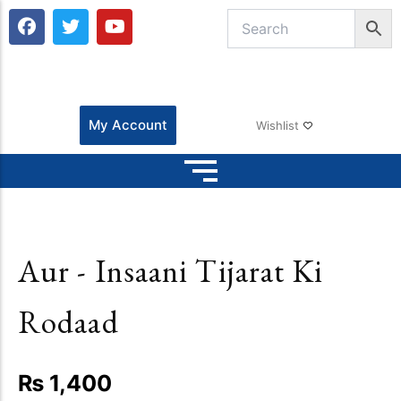
F
T
Y
a
w
o
c
i
u
e
t
t
b
t
u
o
e
b
o
r
e
My Account
Wishlist
k
Aur - Insaani Tijarat Ki
Rodaad
₨
1,400