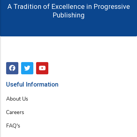
A Tradition of Excellence in Progressive
Publishing
F
T
Y
a
w
o
c
i
u
e
t
t
Useful Information
b
t
u
o
e
b
About Us
o
r
e
k
Careers
FAQ's