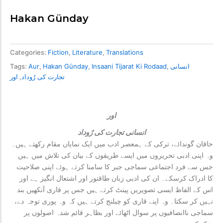
Hakan Günday
Categories:
Fiction
,
Literature
,
Translations
انسانی
,
Insaani Tijarat Ki Rodaad
,
Hakan Günday
,
Aur
Tags:
تجارت کی رُوداد
,
اور
اور
انسانی تجارت کی رُوداد
حاقان گوندائے، ترکی کے ہمعصر ادب میں ایک نمایاں مقام رکھتے ہیں۔
وہ اپنی ادبی تحریروں میں ایسے طریقوں کے بیان کی تلاش میں ہیں
جس سے فرد اجتماعی سماجی جبر کا سامنا کرتے ہوئے اپنی صلاحیت
کا ادراک کرسکے۔ ان کی ادبی زبان طاقتور اور اشتعال انگیز ہے اور
اس کے الفاظ ایسی تصویریں پینٹ کرتے ہیں جس پر قاری آنکھیں بند
نہیں کر سکتا۔ وہ اپنے قاری کو چیلنج کرتے ہیں کہ وہ پوری توجہ دے،
سماجی ناانصافیوں پر سوال اٹھائے اور بظاہر قائم شدہ اصولوں پر