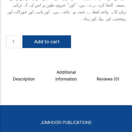
ہمیشہ التجا کرتے رہتے ہیں، ’’اور‘‘ جزوی طور پر اس لیے کہ ترکی
زبان کا یہ واحد لفظ ہے جسے وہ جانتے ہیں۔ اور پانی، اور خوراک، اور
روشنی، اور ہوا، اور زیادہ۔
Aur
Add to cart
-
Insaani
Tijarat
Ki
Rodaad
Additional
quantity
Description
information
Reviews (0)
JUMHOORI PUBLICATIONS