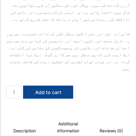
آرزو کے تعاقب میں، پیلار خود کو سنگین اَن کہی سچائیوں کے
جال میں الجھا پاتی ہے۔ وہ اپنے دل کے وسوسوں اور ماضی کی
بازگشت کی رہنمائی میں اپنی دریافت کا سفر شروع کرتی ہے۔
شاعرانہ نثر اور سحرانگیز منظر کشی کے ساتھ تجسس سے بھرپور
یہ ناول محبت اور تڑپ، امید اور مایوسی کی کہانی ہے، جس میں
انسانی جذبات اور رشتوں کی پیچیدگیوں کی عکاسی کی گئی ہے۔
ایک ایسے شہر کے پس منظر میں جس کا ہر گوشہ ایک نیا انکشاف
کرتا ہے اور جہاں خواب تقدیر کو تشکیل دینے کی طاقت رکھتے
ہیں۔
Istanbul
Add to cart
-
Khwabon
ka
Tasadum
quantity
Additional
Description
information
Reviews (0)