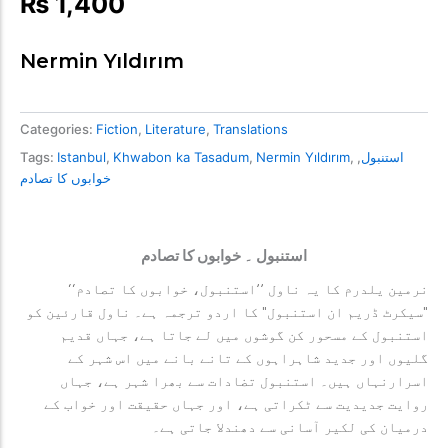
₨
1,400
Nermin Yıldırım
Categories:
Fiction
,
Literature
,
Translations
استنبول
,
,
Nermin Yıldırım
,
Khwabon ka Tasadum
,
Istanbul
Tags:
خوابوں کا تصادم
استنبول ۔ خوابوں کا تصادم
نرمین یلدرم کا یہ ناول ’’استنبول، خوابوں کا تصادم‘‘
"سیکرٹ ڈریم ان استنبول" کا اردو ترجمہ ہے۔ ناول قارئین کو
استنبول کے مسحور کن گوشوں میں لے جاتا ہے، جہاں قدیم
گلیوں اور جدید شاہراہوں کے تانے بانے میں اس شہر کے
اسرارنہاں ہیں۔ استنبول تضادات سے بھرا شہر ہے، جہاں
روایت جدیدیت سے ٹکراتی ہے، اور جہاں حقیقت اور خواب کے
درمیان کی لکیر آسانی سے دھندلا جاتی ہے۔