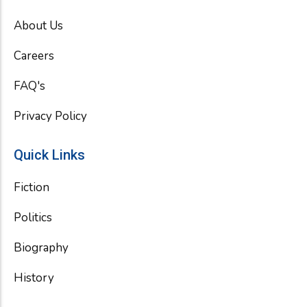
b
t
u
o
e
b
About Us
o
r
e
k
Careers
FAQ's
Privacy Policy
Quick Links
Fiction
Politics
Biography
History