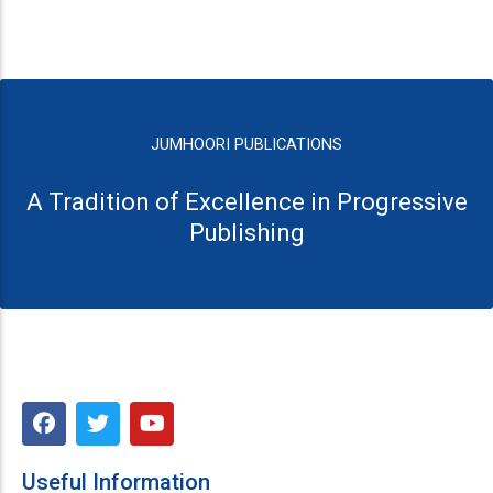
JUMHOORI PUBLICATIONS
A Tradition of Excellence in Progressive
Publishing
F
T
Y
a
w
o
c
i
u
e
t
t
Useful Information