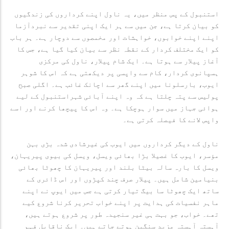
استنبول کے پس منظر میں، یہ ناول اپنے کرداروں کی زندگیوں
کو بیان کرتا ہے، جن میں سے ہر ایک اپنی تقدیر سے نبردآزما
اپنے اپنے خوابوں، خواہشات اور مخمصوں سے دوچار ہے۔ ہر باب
کو ایک مختلف کردار کے نقطہ نظر سے بیان کیا گیا ہے، جس کا
آغاز پیلار سے ہوتا ہے۔ ایک شام پیلار، ناول کی مرکزی
ہسپانوی کردار، کام سے واپسی پر دیکھتی ہے کہ اس کا شوہر
ایوب، بارسلونا میں اپنے گھر سے اچانک غائب ہے۔ اگلی صبح
پولیس سے پتہ چلتا ہے کہ وہ اپنے آبائی شہراستنبول کے لیے
ہوائی جہاز میں سوار ہوچکا ہے۔ وہ اس کا پیچھا کرنے اور اسے
واپس لانے کا فیصلہ کرتی ہے۔
ناول کے دیگر کرداروں میں ایوب کی غیرشادی شدہ بڑی بہن
مؤسر، ایوب کا غصیلا بڑا بھائی ویسل، ویسل کی بیوی پیریہان،
ویسل کا بارہ سالہ بیٹا بلند اور پیریہان کا چھوٹا بھائی
بنیامین شامل ہیں۔ پیلار صرف چند کپڑوں اور اس ڈائری کے
ساتھ ایک چھوٹا سا بیگ تیار کرتی ہے جس میں ایوپ نے اپنے
ماہر نفسیات کی ہدایت پر اپنے خواب تحریر کرنا شروع کیے
تھے۔ خواب، جو بہت ہی غیر سنجیدہ طور پر شروع ہوتے ہیں،
آہستہ آہستہ مزید سنگین ہوتے جاتے ہیں۔ ایک ناقابل فہم