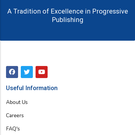
A Tradition of Excellence in Progressive
Publishing
F
T
Y
a
w
o
c
i
u
e
t
t
Useful Information
b
t
u
o
e
b
About Us
o
r
e
k
Careers
FAQ's