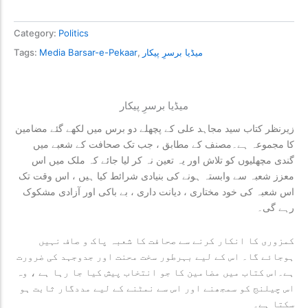
Category:
Politics
میڈیا برسرِ پیکار
,
Media Barsar-e-Pekaar
Tags:
میڈیا برسرِ پیکار
زیرنظر کتاب سید مجاہد علی کے پچھلے دو برس میں لکھے گئے مضامین
کا مجموعہ ہے۔مصنف کے مطابق ، جب تک صحافت کے شعبے میں
گندی مچھلیوں کو تلاش اور یہ تعین نہ کر لیا جائے کہ ملک میں اس
معزز شعبہ سے وابستہ ہونے کی بنیادی شرائط کیا ہیں ، اس وقت تک
اس شعبہ کی خود مختاری ، دیانت داری ، بے باکی اور آزادی مشکوک
رہے گی۔
کمزوری کا انکار کرنے سے صحافت کا شعبہ پاک و صاف نہیں
ہوجائے گا۔ اس کے لیے بہرطور سخت محنت اور جدوجہد کی ضرورت
ہے۔اس کتاب میں مضامین کا جو انتخاب پیش کیا جا رہا ہے ، وہ
اس چیلنج کو سمجھنے اور اس سے نمٹنے کے لیے مددگار ثابت ہو
سکتا ہے۔