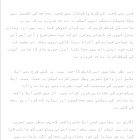
کسی بھی شعبہ کی طرح پاکستان میں شعبہ صحافت کی تطہیر بھی
پلک جھپکتے ممکن نہیں لیکن یہ بے حد ضروری ہے کہ ہم یہ
جاننے کی کوشش کریں کہ ہم کہاں ٹھوکر کھا رہے ہیں اور ہماری
منزل کیوں کر کھوٹی ہوئی۔ اس کے لیے محض فوج ، آئی ایس آئی
یا سیاسی قیادت کو الزام دینا کافی نہیں بلکہ اس مقصد کے
لیے خود اپنی ذات میں جھانکنا اوور صورتِ حال کا جائزہ لینے
کی کوشش کرنا بے حد ضروری ہے۔
زیر نظر مضامین اسی کاوش کا حصہ ہیں۔ یہ کسی طرح بھی ایک
مکمل اور واضح تصویر پیش نہیں کرتے لیکن یہ جستہ جستہ ایک
بڑی تصویر کو سمجھنے کے لیے نظر سے محو ہو جانے والے
پہلوئوں کی نشاندہی ضرور کرتے ہیں۔ ان میں کسی ایک واقعہ
یا سانحہ کی روشنی میں صحافیوں اور میڈیا کے کردار پر بحث
کی گئی ہے۔
اگرچہ یہ مضامین کسی ایک خاص واقعہ کے پس منظر میں تحریر
ہوئے ہیں لیکن ان میں بعض ایسے اصولی پہلوئوں کو سامنے لایا
گیا ہے جو میڈیا کی خود مختاری کی بحث کو آگے بڑھانے میں