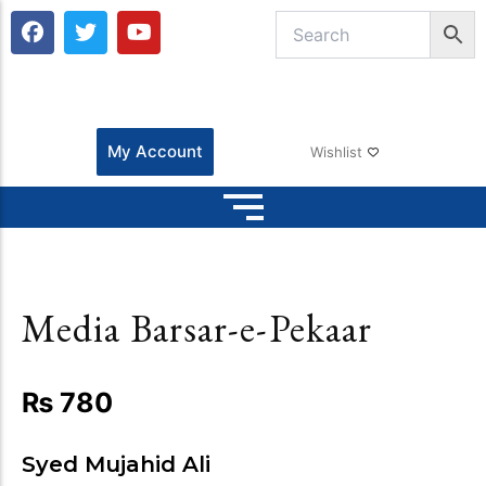
F
T
Y
a
w
o
c
i
u
e
t
t
b
t
u
o
e
b
o
r
e
My Account
Wishlist
k
Media Barsar-e-Pekaar
₨
780
Syed Mujahid Ali