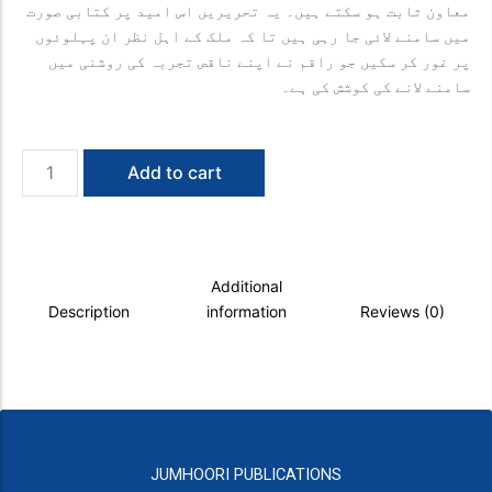
معاون ثابت ہو سکتے ہیں۔ یہ تحریریں اس امید پر کتابی صورت
میں سامنے لائی جا رہی ہیں تا کہ ملک کے اہل نظر ان پہلوئوں
پر غور کر سکیں جو راقم نے اپنے ناقص تجربہ کی روشنی میں
سامنے لانے کی کوشش کی ہے۔
Media
Add to cart
Barsar-
e-
Pekaar
quantity
Additional
Description
information
Reviews (0)
JUMHOORI PUBLICATIONS