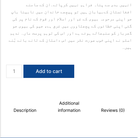
انہیں بدی سے پناہ فراہم نہیں کرپاتے۔ان کے سامنے
افغانستان کےبیابان ہیں تو پیچھے خاندان میں نابینا باپ
جو اپنی مرحومہ بیوی کے غم اور اسلام اور قوم کے نام پر کی
گئی اپنی خطائوں کے پچھتاووں میں غرق ہے، جیو کی بیوی جو
گھربار کو سنبھالے ہوئے ہے اور اس کی توہم پرست ماں۔ ندیم
اسلم نے اپنی خوب صورت نثر میں اس داستان کے تانے بانے بُنے
ہیں۔
Andha
Add to cart
Bagh
quantity
Additional
Description
information
Reviews (0)