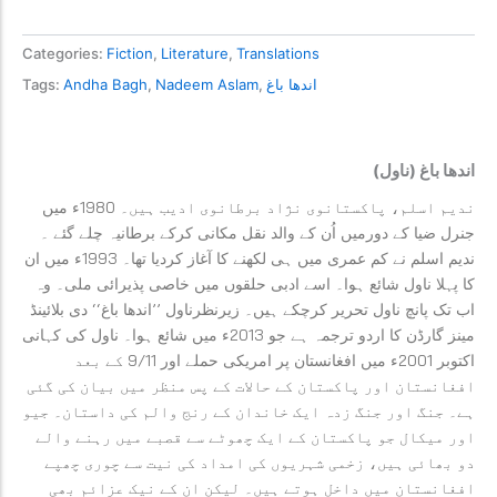
Categories:
Fiction
,
Literature
,
Translations
اندھا باغ
,
Nadeem Aslam
,
Andha Bagh
Tags:
اندھا باغ (ناول)
ندیم اسلم، پاکستانوی نژاد برطانوی ادیب ہیں۔ 1980ء میں
جنرل ضیا کے دورمیں اُن کے والد نقل مکانی کرکے برطانیہ چلے گئے ۔
ندیم اسلم نے کم عمری میں ہی لکھنے کا آغاز کردیا تھا۔ 1993ء میں ان
کا پہلا ناول شائع ہوا۔ اسے ادبی حلقوں میں خاصی پذیرائی ملی۔ وہ
اب تک پانچ ناول تحریر کرچکے ہیں۔ زیرنظرناول ’’اندھا باغ‘‘ دی بلائینڈ
مینز گارڈن کا اردو ترجمہ ہے جو 2013ء میں شائع ہوا۔ ناول کی کہانی
اکتوبر 2001ء میں افغانستان پر امریکی حملے اور 9/11 کے بعد
افغانستان اور پاکستان کے حالات کے پس منظر میں بیان کی گئی
ہے۔ جنگ اور جنگ زدہ ایک خاندان کے رنج والم کی داستان۔ جیو
اور میکال جو پاکستان کے ایک چھوٹے سے قصبے میں رہنے والے
دو بھائی ہیں، زخمی شہریوں کی امداد کی نیت سے چوری چھپے
افغانستان میں داخل ہوتے ہیں۔ لیکن ان کے نیک عزائم بھی