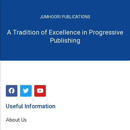
JUMHOORI PUBLICATIONS
A Tradition of Excellence in Progressive
Publishing
F
T
Y
a
w
o
c
i
u
e
t
t
Useful Information
b
t
u
o
e
b
About Us
o
r
e
k