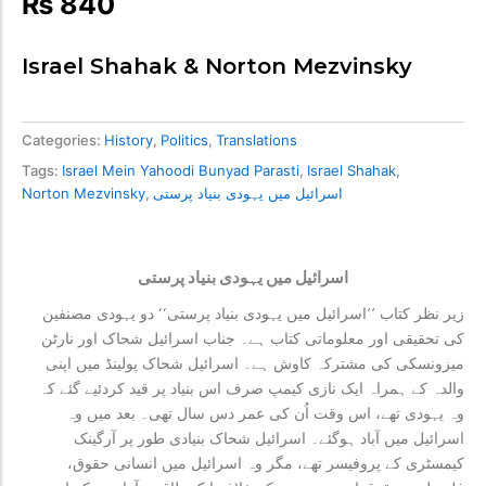
₨
840
Israel Shahak & Norton Mezvinsky
Categories:
History
,
Politics
,
Translations
Tags:
Israel Mein Yahoodi Bunyad Parasti
,
Israel Shahak
,
اسرائیل میں یہودی بنیاد پرستی
,
Norton Mezvinsky
اسرائیل میں یہودی بنیاد پرستی
زیر نظر کتاب ’’اسرائیل میں یہودی بنیاد پرستی‘‘ دو یہودی مصنفین
کی تحقیقی اور معلوماتی کتاب ہے۔ جناب اسرائیل شحاک اور نارٹن
میزونسکی کی مشترکہ کاوش ہے۔ اسرائیل شحاک پولینڈ میں اپنی
والدہ کے ہمراہ ایک نازی کیمپ صرف اس بنیاد پر قید کردئیے گئے کہ
وہ یہودی تھے، اس وقت اُن کی عمر دس سال تھی۔ بعد میں وہ
اسرائیل میں آباد ہوگئے۔ اسرائیل شحاک بنیادی طور پر آرگینک
کیمسٹری کے پروفیسر تھے، مگر وہ اسرائیل میں انسانی حقوق،