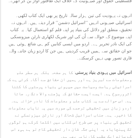
فلسطینی حقوق اور صیہونیت کے خلاف ایک طاقتور آواز بن کر ابھرے۔
انہوں نے یہودیت کی تین ہزار سالہ تاریخ پر بھی ایک کتاب لکھی۔
اسرائیلی صیہونی انہیں ’’اسرائیل دشمن‘‘ قرار دیتے ہیں۔ انہوں نے
تحقیق، منطق اور دلائل کی بنیاد پر اپنے قلم کو استعمال کیا۔ یہ کتاب
اپنے موضوع کے حوالے سے اُن کی اور شریک لکھاری نارٹن میزونسکی
کی ایک نادر تحریر ہے۔ اردو میں ایسی کتابیں کم ہی شائع ہوئی ہیں
جو ان حقائق سے ہمیں قریب کردیتی ہیں جن کا اردو زبان جاننے والے
قاری تصور بھی نہیں کرسکتے۔
اسرائیل میں یہودی بنیاد پرستی
: کا ہر صفحہ بلکہ ہر سطر علم
ومعلومات سے لبریز ہے اور ہمیں ان حقائق سے آگاہ کرتی ہے کہ
اسرائیلی ریاست وسیاست میں صیہونی بنیاد پرستوں کا کتنا
اثرورسوخ ہے۔ ایسے ایسے حقائق کہ پڑھنے والا دنگ رہ جاتا
ہے۔ اس حوالے سے یہ کتاب علم و معلومات کا نادر خزانہ ہے۔
اردو زبان میں تحقیقی ترجمے کی صورت میں یہ نایاب معلومات
کا ذخیرہ ہے۔ جناب اسرائیل شحاک اور نارٹن میزونسکی نے
تحقیق کی بنیاد پر جس طرح اس کتاب میں اکٹھا کرکے ہم لوگوں
تک پہنچایا، یہ اپنی جگہ شان دار تحقیقی کام تو ہے ہی، اس
کے ساتھ ایک عظیم کارنامہ بھی ہے۔