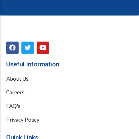
F
T
Y
a
w
o
c
i
u
e
t
t
Useful Information
b
t
u
o
e
b
About Us
o
r
e
k
Careers
FAQ's
Privacy Policy
Quick Links