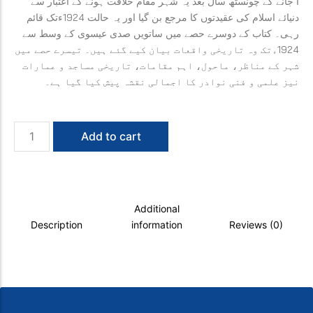
آ جانے کے چونسٹھ سال بعد یہ شہر مقام خلافت ہونے کے اعتبار سے
دنیائے اسلام کی عقیدتوں کا مرجع بن گیا اور یہ حالت 1924ءتک قائم
رہی۔ کتاب کے دوسرے حصے میں ساتویں صدی عیسوی کے وسط سے
1924ءتک وہ تاریخی واقعات بیان کیے گئے ہیں۔ تیسرے حصے میں
شہر کے مناظر، ماحول، اہم مقامات، تاریخی مساجد و عمارات
نیز علمی و فنی نوادر کا اجمالی نقشہ پیش کیا گیا ہے۔
Qustuntunia
Add to cart
quantity
Additional
Description
information
Reviews (0)