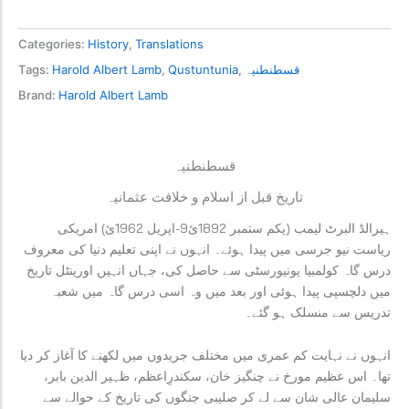
Categories:
History
,
Translations
قسطنطنیہ
,
Qustuntunia
,
Harold Albert Lamb
Tags:
Brand:
Harold Albert Lamb
قسطنطنیہ
تاریخ قبل از اسلام و خلافت عثمانیہ
ہیرالڈ البرٹ لیمب (یکم ستمبر 1892ئ9-اپریل 1962ئ) امریکی
ریاست نیو جرسی میں پیدا ہوئے۔ انہوں نے اپنی تعلیم دنیا کی معروف
درس گاہ کولمبیا یونیورسٹی سے حاصل کی، جہاں انہیں اورینٹل تاریخ
میں دلچسپی پیدا ہوئی اور بعد میں وہ اسی درس گاہ میں شعبہ
تدریس سے منسلک ہو گئے۔
انہوں نے نہایت کم عمری میں مختلف جریدوں میں لکھنے کا آغاز کر دیا
تھا۔ اس عظیم مورخ نے چنگیز خان، سکندرِاعظم، ظہیر الدین بابر،
سلیمان عالی شان سے لے کر صلیبی جنگوں کی تاریخ کے حوالے سے