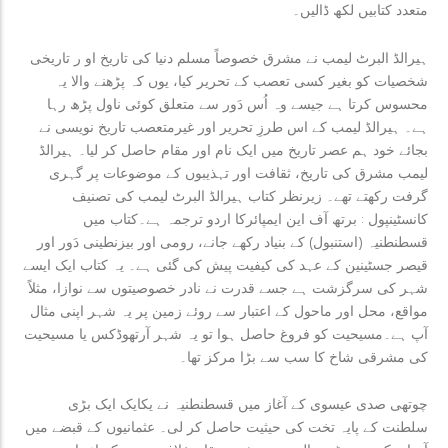
متعدد کتابیں لکھ ڈالیں۔
ہیرالڈ البرٹ لیمب نے مشرق خصوصاً مسلم دنیا کی تاریخ او ر تاریخی
شخصیات کو بغیر کسی تعصب کے تحریر کیا، یوں کہ پڑھنے والا یہ
محسوس کرتا ہے جیسے وہ اُس دَور سے متعلق کوئی ناول پڑھ رہا
ہے۔ ہیرالڈ لیمب کے اس طرزِ تحریر اور غیرمتعصب تاریخ نویسی نے
بجائے خود ہم عصر تاریخ میں ایک نام اور مقام حاصل کر لیا۔ ہیرالڈ
لیمب مشرق کی تاریخ، ثقافت اور تہذیبوں کے موضوعات پر گہری
گرفت رکھتے تھے۔ زیرنظر کتاب ہیرالڈ البرٹ لیمب کی تصنیف
کانسٹینپول : برتھ آف این ایمپائرکا اردو ترجمہ ہے۔کتاب میں
قسطنطنیہ (استنبول) کے بنیاد رکھے جانے، رومی اور بیزنطینی دَور اور
قیصر جسٹینین کے عہد کی کیفیت پیش کی گئی ہے۔ یہ کتاب ایک ایسے
شہر کی سرگزشت ہے جسے قدرت نے نادر خصوصیتوں سے نوازا، مثلاً
مواقع، محل اور ماحول کے اعتبار سے روئے زمین پر یہ شہر اپنی مثال
آپ ہے۔مسیحیت کو فروغ حاصل ہوا تو یہ شہر آرتھوڈکس یا مسیحیت
کی مشرقی شاخ کا سب سے بڑا مرکز تھا۔
چوتھی صدی عیسوی کے آغاز میں قسطنطنیہ نے یکایک ایک بڑی
سلطنت کے پایہ تخت کی حیثیت حاصل کر لی۔ عثمانیوں کے قبضے میں