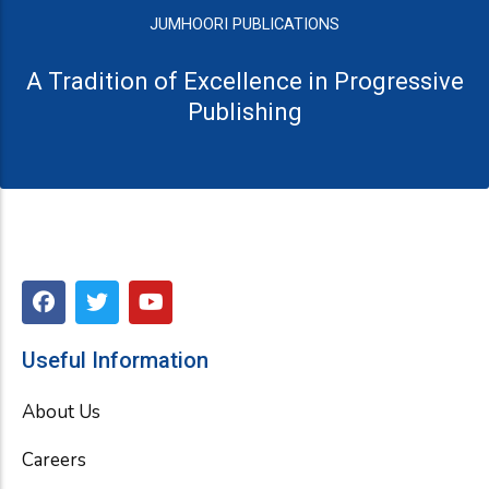
JUMHOORI PUBLICATIONS
A Tradition of Excellence in Progressive
Publishing
F
T
Y
a
w
o
c
i
u
e
t
t
Useful Information
b
t
u
o
e
b
About Us
o
r
e
k
Careers