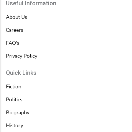
e
t
t
Useful Information
b
t
u
o
e
b
About Us
o
r
e
k
Careers
FAQ's
Privacy Policy
Quick Links
Fiction
Politics
Biography
History