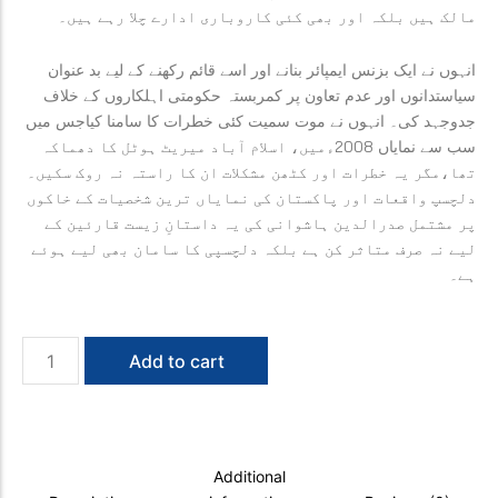
مالک ہیں بلکہ اور بھی کئی کاروباری ادارے چلا رہے ہیں۔
انہوں نے ایک بزنس ایمپائر بنانے اور اسے قائم رکھنے کے لیے بد عنوان
سیاستدانوں اور عدم تعاون پر کمربستہ حکومتی اہلکاروں کے خلاف
جدوجہد کی۔ انہوں نے موت سمیت کئی خطرات کا سامنا کیاجس میں
سب سے نمایاں 2008ءمیں، اسلام آباد میریٹ ہوٹل کا دھماکہ
تھا،مگر یہ خطرات اور کٹھن مشکلات ان کا راستہ نہ روک سکیں۔
دلچسپ واقعات اور پاکستان کی نمایاں ترین شخصیات کے خاکوں
پر مشتمل صدرالدین ہاشوانی کی یہ داستانِ زیست قارئین کے
لیے نہ صرف متاثر کن ہے بلکہ دلچسپی کا سامان بھی لیے ہوئے
ہے۔
Such
Add to cart
Jo
Safar
quantity
Additional