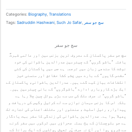
Categories:
Biography
,
Translations
سچ جو سفر
,
Such Jo Safar
,
Sadruddin Hashwani
Tags:
سچ جو سفر
یافتہ ”ہاشو گروپ“ کے چیئرمین صدرالدین ہاشوانی کی خود
نوشت کا سندھی زبان میں ترجمہ ہے جس میں پاکستان کی کئی
”مقدس گایوں“ کے بارے میں چشم کشا حقائق اور سنسنی خیز
انکشافات بیان کیے گئے ہیں۔ صدرالدین ہاشوانی، پاکستان کے
ایک بڑے کاروباری ادارے ”ہاشوگروپ“ کے بانی چیئرمین ہیں۔
”ہاشو گروپ“ نہ صرف ملک کی سب سے بڑی ہوٹل چین چلا رہا ہے
بلکہ اس کا بزنس مہمان نوازی سے لے کرتیل وگیس کی دریافت و
پیداوار، رئیل اسٹیٹ ، صنعتوں اور مختلف اجناس کی تجارت تک
پھیلا ہوا ہے۔ صدرالدین ہاشوانی کی زندگی کا سفر بہت یادگار
ہے جو بلوچستان کے یخ بستہ صحراﺅں میں ٹرکوں میں سفر کرنے
سے شروع ہوا اور آج نہ صرف پُر تعیش ہوٹلوں کے ایک برانڈ کے