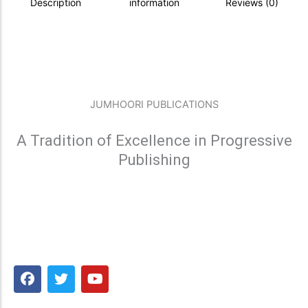
Description
information
Reviews (0)
JUMHOORI PUBLICATIONS
A Tradition of Excellence in Progressive
Publishing
F
T
Y
a
w
o
c
i
u