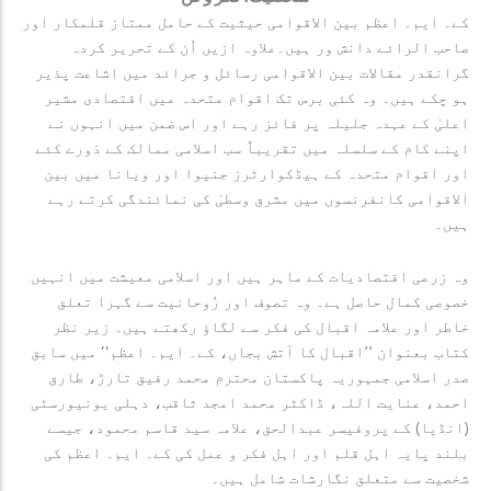
کے۔ ایم۔ اعظم بین الاقوامی حیثیت کے حامل ممتاز قلمکار اور
صاحب الرائے دانش ور ہیں۔علاوہ ازیں اُن کے تحریر کردہ
گرانقدر مقالات بین الاقوامی رسائل و جرائد میں اشاعت پذیر
ہو چکے ہیں۔ وہ کئی برس تک اقوام متحدہ میں اقتصادی مشیر
اعلیٰ کے عہدہ جلیلہ پر فائز رہے اور اس ضمن میں انہوں نے
اپنے کام کے سلسلہ میں تقریباً سب اسلامی ممالک کے دَورے کئے
اور اقوام متحدہ کے ہیڈکوارٹرز جنیوا اور ویانا میں بین
الاقوامی کانفرنسوں میں مشرق وسطیٰ کی نمائندگی کرتے رہے
ہیں۔
وہ زرعی اقتصادیات کے ماہر ہیں اور اسلامی معیشت میں انہیں
خصوصی کمال حاصل ہے۔ وہ تصوف اور رُوحانیت سے گہرا تعلق
خاطر اور علامہ اقبال کی فکر سے لگاؤ رکھتے ہیں۔ زیر نظر
کتاب بعنوان ’’اقبال کا آتش بجاں، کے۔ ایم۔ اعظم‘‘ میں سابق
صدر اسلامی جمہوریہ پاکستان محترم محمد رفیق تارڑ، طارق
احمد، عنایت اللہ، ڈاکٹر محمد امجد ثاقب، دہلی یونیورسٹی
(انڈیا) کے پروفیسر عبدالحق، علامہ سید قاسم محمود، جیسے
بلند پایہ اہل قلم اور اہل فکر و عمل کی کے۔ ایم۔ اعظم کی
شخصیت سے متعلق نگارشات شامل ہیں۔