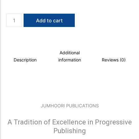
Iqbal
Add to cart
ka
Aatish
Bajaan
quantity
Additional
Description
information
Reviews (0)
JUMHOORI PUBLICATIONS
A Tradition of Excellence in Progressive
Publishing