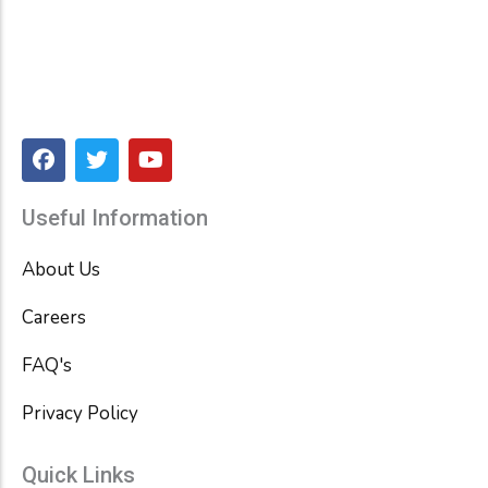
F
T
Y
a
w
o
c
i
u
e
t
t
Useful Information
b
t
u
o
e
b
About Us
o
r
e
k
Careers
FAQ's
Privacy Policy
Quick Links