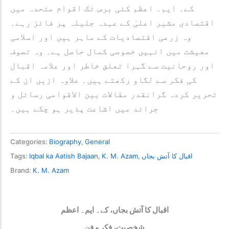
کے۔ ایم۔ اعظم کئی برس تک اقوام متحدہ میں
اقتصادی مشیر اعلیٰ کے عہدہ جلیلہ پر فائز رہے۔
وہ زرعی اقتصادیات کے ماہر ہیں اور اسلامی
معیشت میں انہیں خصوصی کمال حاصل ہے۔ وہ تصوف
اور روحانیت سے گہرا تعلق خاطر اور علامہ اقبال
کی فکر سے لگاو رکھتے ہیں۔ علاوہ ازیں ان کے
تحریر کردہ گرانقدر مقالات بین الاقوامی رسائل و
جرائد میں اشاعت پذیر ہو چکے ہیں۔
Categories:
Biography
,
General
اقبال کا آتش بجاں
,
K. M. Azam
,
Iqbal ka Aatish Bajaan
Tags:
Brand:
K. M. Azam
اقبال کا آتش بجاں، کے۔ ایم۔ اعظم
شخصیت، فکر و فن